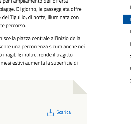
 e per l’ampliamento dell’offerta
spiagge. Di giorno, la passeggiata offre
el Tigullio; di notte, illuminata con
te percorso.
sce la piazza centrale all’inizio della
nsente una percorrenza sicura anche nei
nagibili; inoltre, rende il tragitto
 mesi estivi aumenta la superficie di
PDF
Scarica