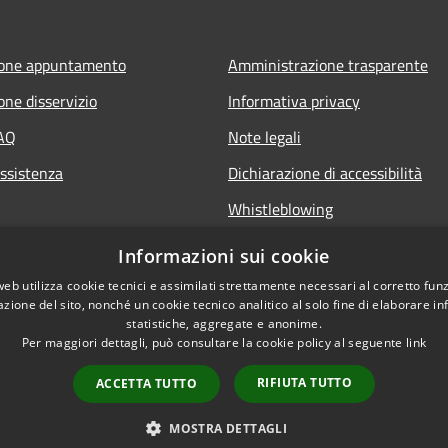
ione appuntamento
Amministrazione trasparente
one disservizio
Informativa privacy
FAQ
Note legali
Assistenza
Dichiarazione di accessibilità
Whistleblowing
Piano di miglioramento dei servi
Informazioni sui cookie
web utilizza cookie tecnici e assimilati strettamente necessari al corretto fu
azione del sito, nonché un cookie tecnico analitico al solo fine di elaborare i
statistiche, aggregate e anonime.
Per maggiori dettagli, può consultare la cookie policy al seguente
link
RIFIUTA TUTTO
ACCETTA TUTTO
l sito
Copyright © 2026 • Comune
MOSTRA DETTAGLI