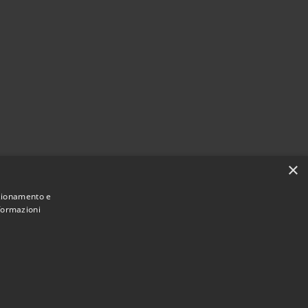
×
zi
nzionamento e
nformazioni
Municipium
Accesso redazione
 di Zoagli • Powered by
•