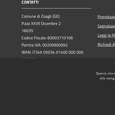
CONTATTI
Comune di Zoagli (GE)
Prenotaz
P.zza XXVII Dicembre 2
Segnalazi
16035
Leggi le 
Codice Fiscale: 83003710106
Richiedi 
Partita IVA: 00209900992
IBAN: IT34K 05034 01400 000 000
008806
PEC: protocollo@pec.comune.zoagli.ge.it
Questo sito 
Centralino Unico: 018525051
alla navig
RSS
Accessibilità
Privacy
Cookie
Mappa de