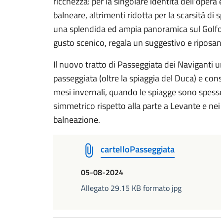
ricchezza: per la singolare identità dell’opera
balneare, altrimenti ridotta per la scarsità di 
una splendida ed ampia panoramica sul Golfo d
gusto scenico, regala un suggestivo e riposan
Il nuovo tratto di Passeggiata dei Naviganti uni
passeggiata (oltre la spiaggia del Duca) e co
mesi invernali, quando le spiagge sono spesso i
simmetrico rispetto alla parte a Levante e nei
balneazione.
cartelloPasseggiata
05-08-2024
Allegato 29.15 KB formato jpg