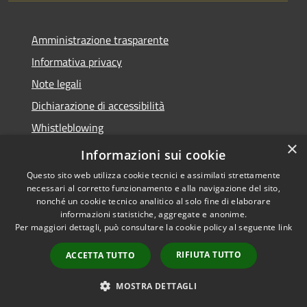
Amministrazione trasparente
Informativa privacy
Note legali
Dichiarazione di accessibilità
Whistleblowing
×
Piano di miglioramento dei servizi
Informazioni sui cookie
Questo sito web utilizza cookie tecnici e assimilati strettamente
necessari al corretto funzionamento e alla navigazione del sito,
nonché un cookie tecnico analitico al solo fine di elaborare
informazioni statistiche, aggregate e anonime.
RSS
Copyright © 2026 • Comune di
Per maggiori dettagli, può consultare la cookie policy al seguente
link
Accessibilità
Zoagli • Powered by
Privacy
Municipium
Accesso
•
RIFIUTA TUTTO
ACCETTA TUTTO
Cookie
redazione
Mappa del sito
MOSTRA DETTAGLI