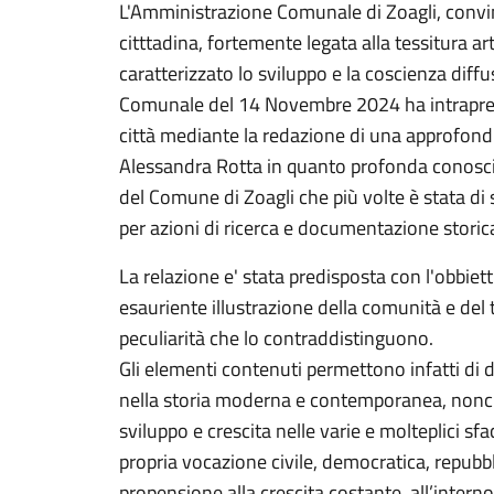
L'Amministrazione Comunale di Zoagli, convint
citttadina, fortemente legata alla tessitura ar
caratterizzato lo sviluppo e la coscienza dif
Comunale del 14 Novembre 2024 ha intrapreso 
città mediante la redazione di una approfondit
Alessandra Rotta in quanto profonda conoscitr
del Comune di Zoagli che più volte è stata d
per azioni di ricerca e documentazione storic
La relazione e' stata predisposta con l'obbiet
esauriente illustrazione della comunità e del t
peculiarità che lo contraddistinguono.
Gli elementi contenuti permettono infatti di d
nella storia moderna e contemporanea, nonché
sviluppo e crescita nelle varie e molteplici 
propria vocazione civile, democratica, repubbl
propensione alla crescita costante, all’inter