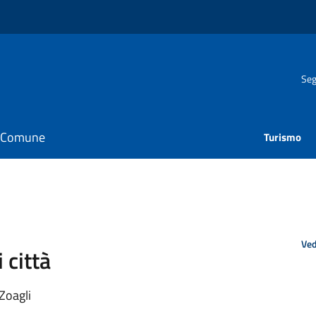
Seg
il Comune
Turismo
Ved
 città
Zoagli