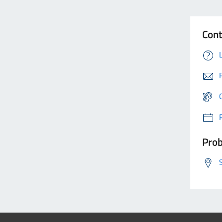
Cont
Prob