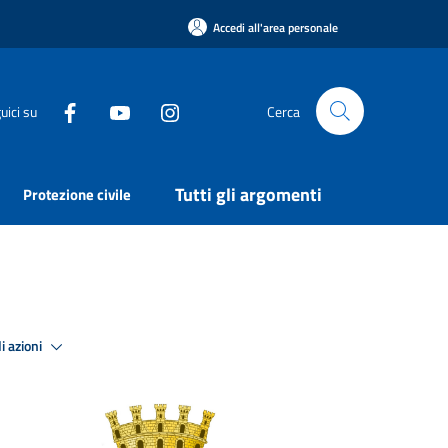
Accedi all'area personale
uici su
Cerca
Tutti gli argomenti
Protezione civile
i azioni