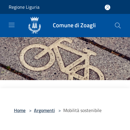
Salta al contenuto principale
Regione Liguria
Comune di Zoagli
Home
>
Argomenti
>
Mobilità sostenibile