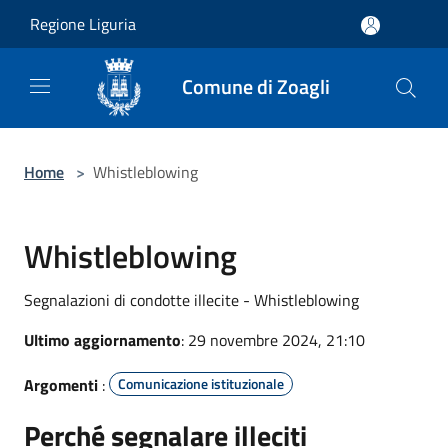
Salta al contenuto principale
Regione Liguria
Comune di Zoagli
Home
>
Whistleblowing
Whistleblowing
Segnalazioni di condotte illecite - Whistleblowing
Ultimo aggiornamento
: 29 novembre 2024, 21:10
Argomenti
:
Comunicazione istituzionale
Perché segnalare illeciti