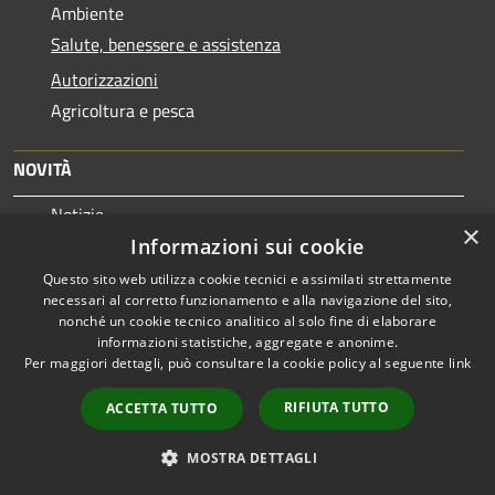
Ambiente
Salute, benessere e assistenza
Autorizzazioni
Agricoltura e pesca
NOVITÀ
Notizie
×
Informazioni sui cookie
Comunicati
Questo sito web utilizza cookie tecnici e assimilati strettamente
Avvisi
necessari al corretto funzionamento e alla navigazione del sito,
nonché un cookie tecnico analitico al solo fine di elaborare
VIVERE IL COMUNE
informazioni statistiche, aggregate e anonime.
Per maggiori dettagli, può consultare la cookie policy al seguente
link
Luoghi
RIFIUTA TUTTO
ACCETTA TUTTO
Eventi
MOSTRA DETTAGLI
CONTATTI