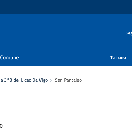
Seg
il Comune
Turismo
lla 3°B del Liceo Da Vigo
>
San Pantaleo
00