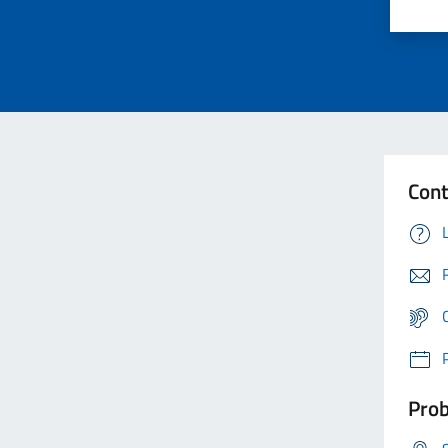
Cont
Prob