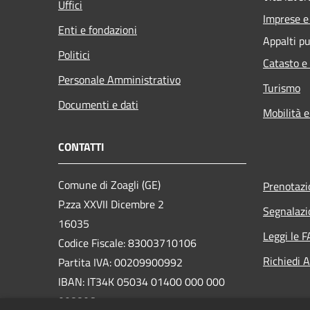
Uffici
Imprese 
Enti e fondazioni
Appalti pu
Politici
Catasto e
Personale Amministrativo
Turismo
Documenti e dati
Mobilità e
CONTATTI
Comune di Zoagli (GE)
Prenotaz
P.zza XXVII Dicembre 2
Segnalazi
16035
Leggi le 
Codice Fiscale: 83003710106
Richiedi 
Partita IVA: 00209900992
IBAN: IT34K 05034 01400 000 000
008806