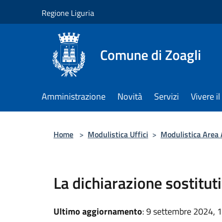
Salta al contenuto principale
Regione Liguria
Comune di Zoagli
Amministrazione
Novità
Servizi
Vivere 
Home
>
Modulistica Uffici
>
Modulistica Area
La dichiarazione sostituti
Ultimo aggiornamento
: 9 settembre 2024, 