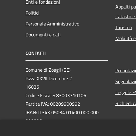
Enti e fondazioni
Appalti pu
Politici
Catasto e
Personale Amministrativo
Turismo
Documenti e dati
Mobilità e
CONTATTI
Comune di Zoagli (GE)
Prenotaz
P.zza XXVII Dicembre 2
Segnalazi
16035
Leggi le 
Codice Fiscale: 83003710106
Richiedi 
Partita IVA: 00209900992
IBAN: IT34K 05034 01400 000 000
008806
PEC: protocollo@pec.comune.zoagli.ge.it