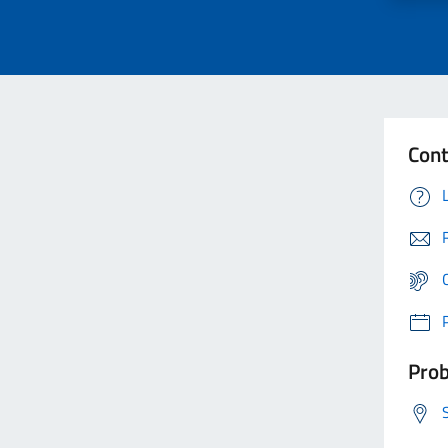
Cont
Prob