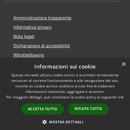
Amministrazione trasparente
Informativa privacy
Note legali
Dichiarazione di accessibilità
Whistleblowing
×
Piano di miglioramento dei servizi
Informazioni sui cookie
Questo sito web utilizza cookie tecnici e assimilati strettamente
necessari al corretto funzionamento e alla navigazione del sito,
nonché un cookie tecnico analitico al solo fine di elaborare
informazioni statistiche, aggregate e anonime.
RSS
Copyright © 2026 • Comune di
Per maggiori dettagli, può consultare la cookie policy al seguente
link
Accessibilità
Zoagli • Powered by
Privacy
Municipium
Accesso
•
RIFIUTA TUTTO
ACCETTA TUTTO
Cookie
redazione
Mappa del sito
MOSTRA DETTAGLI