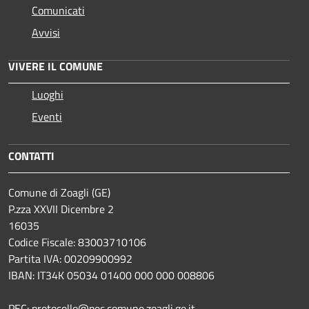
Comunicati
Avvisi
VIVERE IL COMUNE
Luoghi
Eventi
CONTATTI
Comune di Zoagli (GE)
P.zza XXVII Dicembre 2
16035
Codice Fiscale: 83003710106
Partita IVA: 00209900992
IBAN: IT34K 05034 01400 000 000 008806
PEC: protocollo@pec.comune.zoagli.ge.it